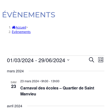
ÉVÈNEMENTS
Accueil
>
Évènements
Évènements
01/03/2024
 - 
29/06/2024
Navi
Recherc
Recherche
Liste
de
et
Sélectionnez
mars 2024
vues
une
navigatio
date.
Évè
de
23 mars 2024 • 9h30
-
13h00
SAM
23
vues
Carnaval des écoles – Quartier de Saint
Manvieu
Évèneme
avril 2024