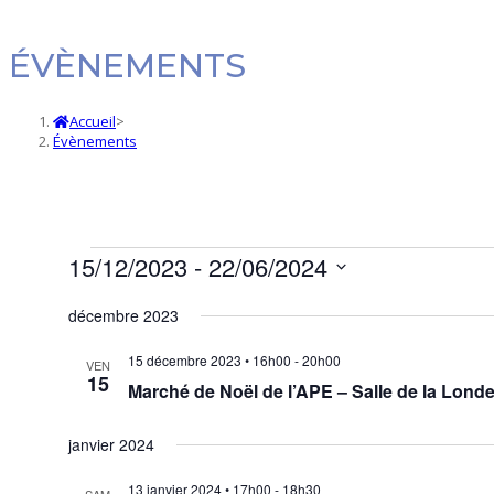
ÉVÈNEMENTS
Accueil
>
Évènements
Évènements
15/12/2023
 - 
22/06/2024
Sélectionnez
décembre 2023
une
date.
15 décembre 2023 • 16h00
-
20h00
VEN
15
Marché de Noël de l’APE – Salle de la Lond
janvier 2024
13 janvier 2024 • 17h00
-
18h30