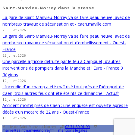
Saint-Manvieu-Norrey dans la presse
La gare de Saint-Manvieu-Norrey va se faire peau neuve, avec de
nombreux travaux de sécurisation et - caen.maville.com
23 juillet 2026
La gare de Saint-Manvieu-Norrey va se faire peau neuve, avec de
nombreux travaux de sécurisation et d’embellissement - Ouest-
France
23 juillet 2026
Une parcelle agricole détruite par le feu à Carpiquet, d'autres
interventions de pompiers dans la Manche et l'Eure - France 3
Régions
12 juillet 2026
L’incendie d’un champ a été maîtrisé tout près de l’aéroport de
Caen, trois autres feux ont été éteints ce dimanche - Actu.fr
12 juillet 2026
Accident mortel près de Caen : une enquête est ouverte après le
décès d’un motard de 22 ans - Ouest-France
10 juillet 2026
Mairie de Saint-Manvieu-Norrey
02 31 80 01 99
mairie@saintmanvieunorrey.fr
|
mentions légales