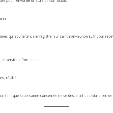
ire pour l’envoi de la lettre d’information.
isée.
s qui souhaitent s’enregistrer sur saintmanvieunorrey.fr pour recevoi
, le service informatique.
st réalisé.
l tant que la personne concernée ne se désinscrit pas (via le lien de 