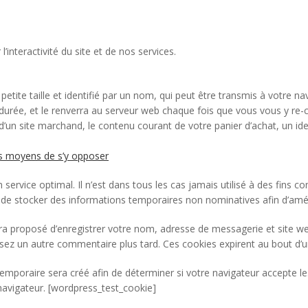
l’interactivité du site et de nos services.
petite taille et identifié par un nom, qui peut être transmis à votre n
durée, et le renverra au serveur web chaque fois que vous vous y re
 d’un site marchand, le contenu courant de votre panier d’achat, un id
es moyens de s’y opposer
r un service optimal. Il n’est dans tous les cas jamais utilisé à des fins
e stocker des informations temporaires non nominatives afin d’amélio
era proposé d’enregistrer votre nom, adresse de messagerie et site w
osez un autre commentaire plus tard. Ces cookies expirent au bout d’u
emporaire sera créé afin de déterminer si votre navigateur accepte le
avigateur. [wordpress_test_cookie]