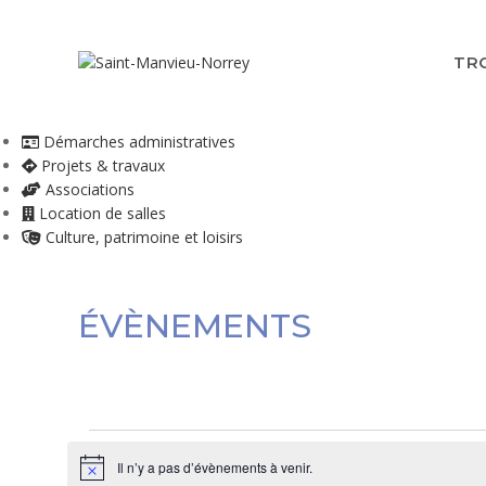
Skip
to
content
TR
Démarches administratives
Projets & travaux
Associations
Location de salles
Culture, patrimoine et loisirs
ÉVÈNEMENTS
Évènements
Il n’y a pas d’évènements à venir.
N