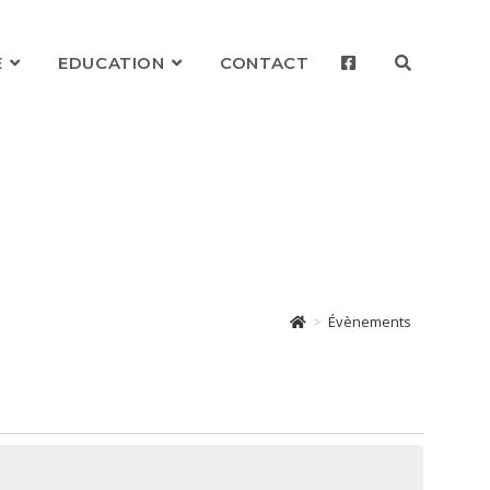
E
EDUCATION
CONTACT
TOGGLE
WEBSITE
SEARCH
>
Évènements