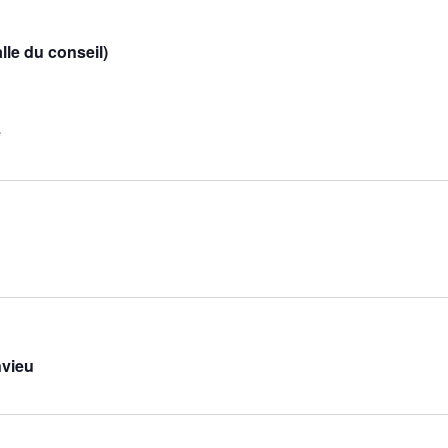
lle du conseil)
e
nvieu