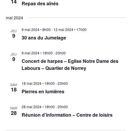
14
Repas des aînés
u
mai 2024
e
9 mai 2024 • 8h00
-
12 mai 2024 • 17h00
s
JEU
9
30 ans du Jumelage
É
9 mai 2024 • 19h00
-
23h00
v
JEU
9
Concert de harpes – Eglise Notre Dame des
è
Labours – Quartier de Norrey
n
18 mai 2024 • 18h00
-
23h00
SAM
e
18
Pierres en lumières
m
28 mai 2024 • 18h00
-
20h00
MAR
e
28
Réunion d’information – Centre de loisirs
n