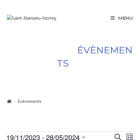
Skip
to
content
MENU
Démarches administratives
ÉVÈNEMEN
Projets & travaux
TS
Associations
Location de salles
Culture, patrimoine et loisirs
>
Évènements
Évènements
19/11/2023
 - 
28/05/2024
N
R
R