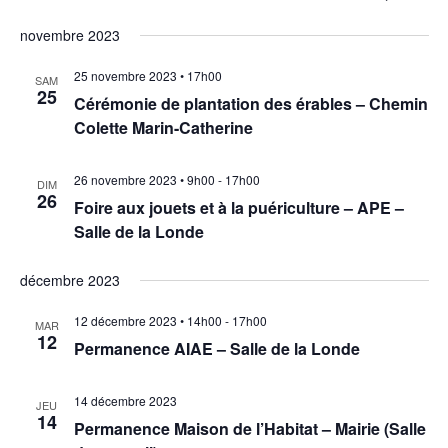
L
e
a
S
i
e
c
novembre 2023
v
é
s
h
l
i
c
t
25 novembre 2023 • 17h00
e
SAM
e
g
e
25
r
Cérémonie de plantation des érables – Chemin
h
c
a
c
Colette Marin-Catherine
t
t
e
h
i
i
e
o
26 novembre 2023 • 9h00
-
17h00
r
DIM
o
n
26
Foire aux jouets et à la puériculture – APE –
n
n
c
Salle de la Londe
d
e
z
h
e
décembre 2023
u
v
e
n
u
12 décembre 2023 • 14h00
-
17h00
e
MAR
e
e
12
d
Permanence AIAE – Salle de la Londe
s
a
t
É
t
14 décembre 2023
JEU
v
e
n
14
Permanence Maison de l’Habitat – Mairie (Salle
.
è