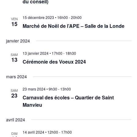
du conseil)
a
n
e
v
15 décembre 2023 • 16h00
-
20h00
VEN
m
15
Marché de Noël de l’APE – Salle de la Londe
i
e
n
g
janvier 2024
t
a
13 janvier 2024 • 17h00
-
18h30
SAM
13
Cérémonie des Voeux 2024
t
i
mars 2024
o
23 mars 2024 • 9h30
-
13h00
SAM
23
Carnaval des écoles – Quartier de Saint
n
Manvieu
d
avril 2024
e
14 avril 2024 • 12h00
-
17h00
v
DIM