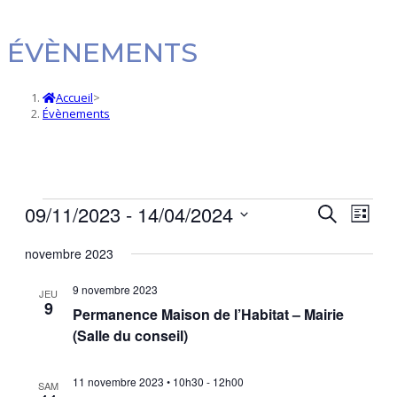
ÉVÈNEMENTS
Accueil
>
Évènements
Évènements
09/11/2023
 - 
14/04/2024
Navi
Recherc
Recherche
Liste
de
et
Sélectionnez
novembre 2023
vues
une
navigatio
date.
Évè
de
9 novembre 2023
JEU
9
vues
Permanence Maison de l’Habitat – Mairie
(Salle du conseil)
Évèneme
11 novembre 2023 • 10h30
-
12h00
SAM