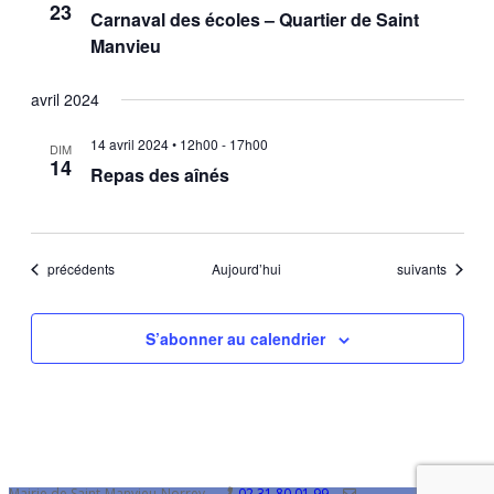
23
Carnaval des écoles – Quartier de Saint
Manvieu
avril 2024
14 avril 2024 • 12h00
-
17h00
DIM
14
Repas des aînés
Évènements
Évènements
précédents
Aujourd’hui
suivants
S’abonner au calendrier
Mairie de Saint-Manvieu-Norrey
02 31 80 01 99