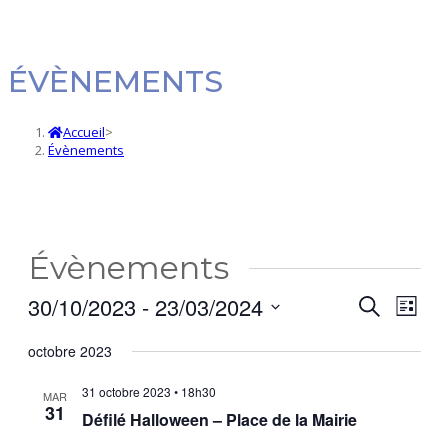
ÉVÈNEMENTS
Accueil
>
Évènements
Évènements
30/10/2023
 - 
23/03/2024
Navi
Recherc
Recherche
Liste
de
et
Sélectionnez
octobre 2023
vues
une
navigatio
date.
Évè
de
31 octobre 2023 • 18h30
MAR
31
vues
Défilé Halloween – Place de la Mairie
Évèneme