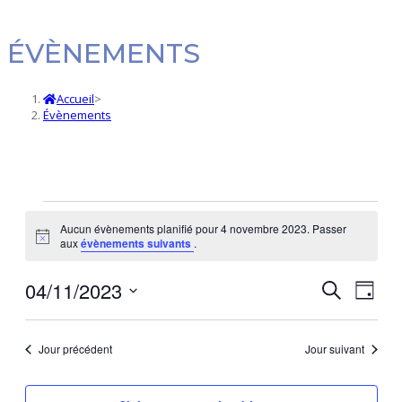
ÉVÈNEMENTS
Accueil
>
Évènements
Évènements
Aucun évènements planifié pour 4 novembre 2023. Passer
Notice
aux
évènements suivants
.
for
04/11/2023
Navi
Recherc
Recherche
4
Jour
de
et
Sélectionnez
novembre
vues
une
navigatio
Jour précédent
Jour suivant
date.
Évè
de
2023
vues