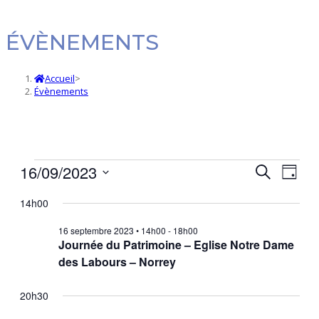
ÉVÈNEMENTS
Accueil
>
Évènements
Évènements
16/09/2023
Navi
Recherc
Recherche
Jour
de
et
Sélectionnez
for
14h00
vues
une
navigatio
date.
Évè
de
16
16 septembre 2023 • 14h00
-
18h00
Journée du Patrimoine – Eglise Notre Dame
vues
des Labours – Norrey
septembre
Évèneme
2023
20h30