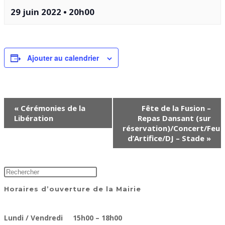
29 juin 2022
•
20h00
Ajouter au calendrier
Navigation
«
Cérémonies de la
Fête de la Fusion –
Évènement
Libération
Repas Dansant (sur
réservation)/Concert/Feu
d’Artifice/DJ – Stade
»
Horaires d’ouverture de la Mairie
Lundi / Vendredi 15h00 – 18h00