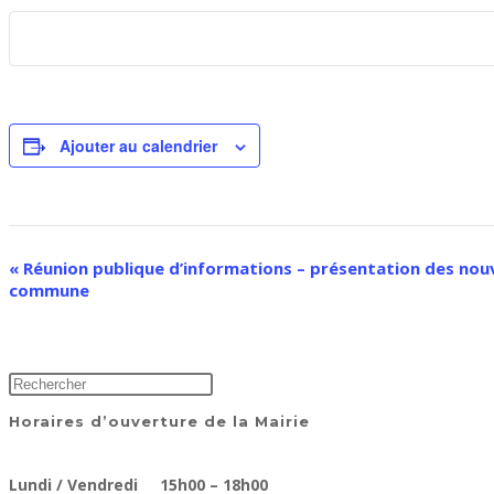
Ajouter au calendrier
Navigation
«
Réunion publique d’informations – présentation des nouv
commune
Évènement
Horaires d’ouverture de la Mairie
Lundi / Vendredi 15h00 – 18h00