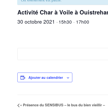
Cet évènement est passé.
Activité Char à Voile à Ouistr
30 octobre 2021
15h30
17h00
•
–
Ajouter au calendrier
N
«
Présence du SENSIBUS – le bus du bien vieillir –