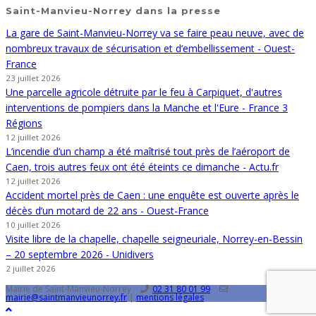
Saint-Manvieu-Norrey dans la presse
La gare de Saint-Manvieu-Norrey va se faire peau neuve, avec de
nombreux travaux de sécurisation et d’embellissement - Ouest-
France
23 juillet 2026
Une parcelle agricole détruite par le feu à Carpiquet, d'autres
interventions de pompiers dans la Manche et l'Eure - France 3
Régions
12 juillet 2026
L’incendie d’un champ a été maîtrisé tout près de l’aéroport de
Caen, trois autres feux ont été éteints ce dimanche - Actu.fr
12 juillet 2026
Accident mortel près de Caen : une enquête est ouverte après le
décès d’un motard de 22 ans - Ouest-France
10 juillet 2026
Visite libre de la chapelle, chapelle seigneuriale, Norrey-en-Bessin
– 20 septembre 2026 - Unidivers
2 juillet 2026
Mairie de Saint-Manvieu-Norrey
02 31 80 01 99
mairie@saintmanvieunorrey.fr
|
mentions légales