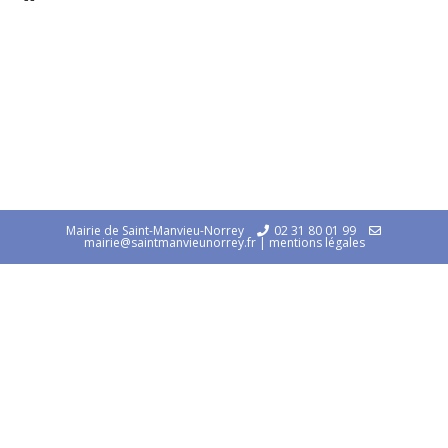
Mairie de Saint-Manvieu-Norrey
02 31 80 01 99
mairie@saintmanvieunorrey.fr
|
mentions légales