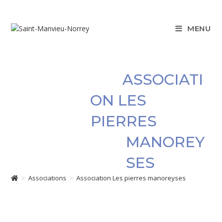
Skip
to
content
MENU
Démarches administratives
ASSOCIATI
Projets & travaux
ON LES
Associations
PIERRES
Location de salles
MANOREY
Culture, patrimoine et loisirs
SES
>
Associations
>
Association Les pierres manoreyses