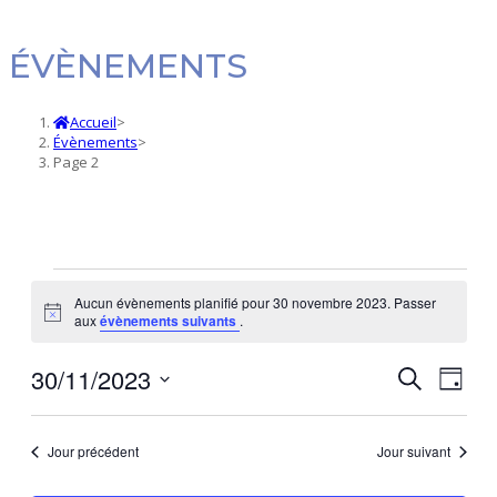
ÉVÈNEMENTS
Accueil
>
Évènements
>
Page 2
Évènements
Aucun évènements planifié pour 30 novembre 2023. Passer
Notice
aux
évènements suivants
.
for
30/11/2023
Navi
Recherc
Recherche
30
Jour
de
et
Sélectionnez
novembre
vues
une
navigatio
Jour précédent
Jour suivant
date.
Évè
de
2023