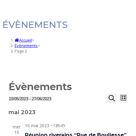
ÉVÈNEMENTS
Accueil
>
Évènements
>
Page 2
Évènements
Navi
Recherc
10/05/2023
 - 
27/06/2023
Liste
de
Sélectionnez
Recherche
et
une
vue
mai 2023
navigati
date.
Évè
de
10 mai 2023 • 18h45
mer
vues
10
Réunion riverains “Rue de Bouliesse”