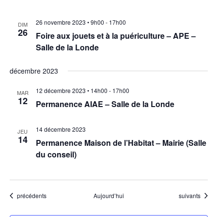
u
26 novembre 2023 • 9h00
-
17h00
DIM
26
e
Foire aux jouets et à la puériculture – APE –
Salle de la Londe
s
É
décembre 2023
v
12 décembre 2023 • 14h00
-
17h00
MAR
12
Permanence AIAE – Salle de la Londe
è
n
14 décembre 2023
JEU
14
Permanence Maison de l’Habitat – Mairie (Salle
e
du conseil)
m
e
Évènements
Évènements
précédents
Aujourd’hui
suivants
n